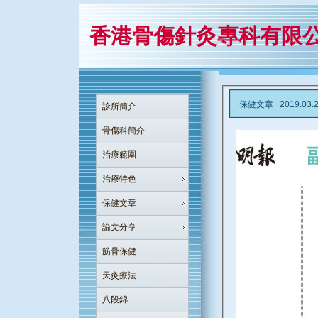
香港骨傷針灸專科有限
保健文章 2019.0
診所簡介
骨傷科簡介
治療範圍
治療特色
保健文章
論文分享
筋骨保健
天灸療法
八段錦