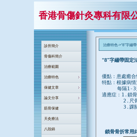
香港骨傷針灸專科有限
治療特色->“8”字繃
診所簡介
骨傷科簡介
“8”字繃帶固定
治療範圍
優點：患處癒合
治療特色
特點：根據病情
保健文章
     每隔1
適應症：1.鎖
論文分享
       2
       3.
筋骨保健
天灸療法
八段錦
鎖骨骨折常用