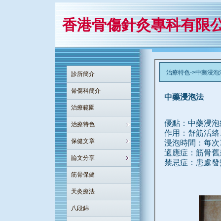
香港骨傷針灸專科有限
治療特色->中藥浸泡
診所簡介
骨傷科簡介
中藥浸泡法
治療範圍
優點：中藥浸泡
治療特色
作用：舒筋活絡
保健文章
浸泡時間：每次3
適應症：筋骨舊
論文分享
筋骨保健
天灸療法
八段錦