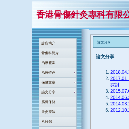
香港骨傷針灸專科有限
論文分享
診所簡介
骨傷科簡介
論文分享
治療範圍
2018.
治療特色
2017
保健文章
探討
2015.
論文分享
2014.
筋骨保健
2014.
2012.
天灸療法
八段錦