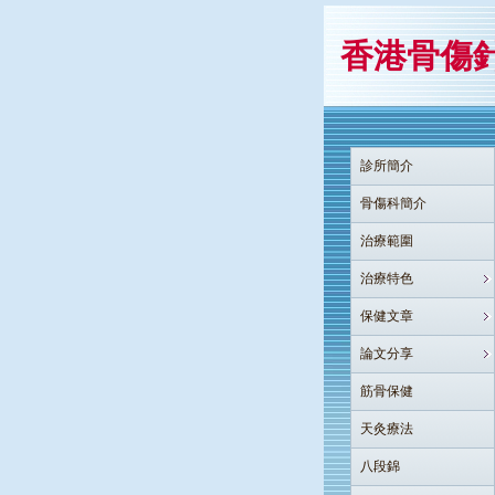
香港骨傷
診所簡介
骨傷科簡介
治療範圍
治療特色
保健文章
論文分享
筋骨保健
天灸療法
八段錦