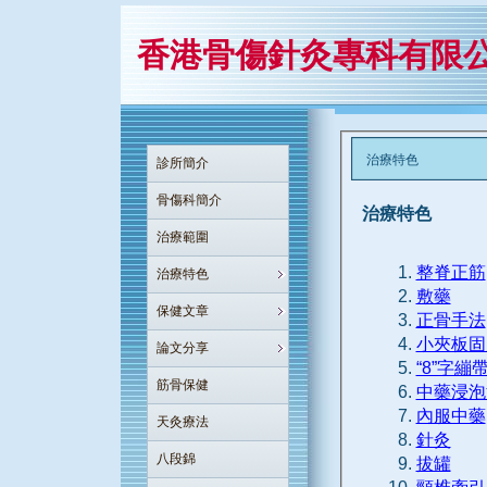
香港骨傷針灸專科有限
治療特色
診所簡介
骨傷科簡介
治療特色
治療範圍
整脊正筋
治療特色
敷藥
保健文章
正骨手法
小夾板固
論文分享
“8”字繃
筋骨保健
中藥浸泡
內服中藥
天灸療法
針灸
八段錦
拔罐